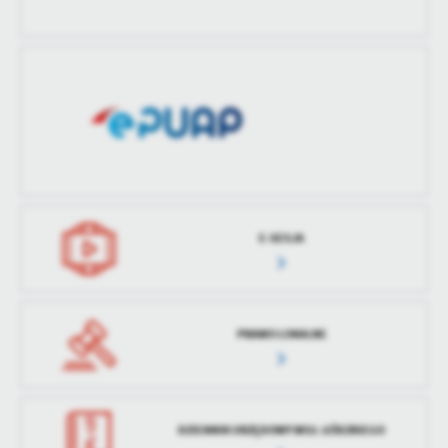
E-SESJA
PRAWO LOKALNE
DZIENNIK URZĘDOWY WOJ. ŁÓDZKIEGO