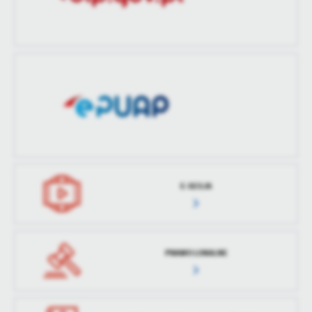
treści w postaci wiadomości, ofert, komunikatów mediów
społecznościowych.
E-SESJA
PRAWO LOKALNE