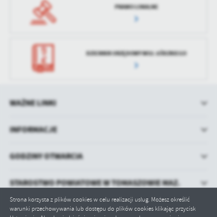
PRAWO LOKALNE
DZIENNIK URZĘDOWY WOJ. ŁÓDZKIEGO
WAŻNE LINKI
INFORMACJE
GODZINY OTWARCIA
STAROSTWO POWIATOWE W TOMASZOWIE MAZ.
Strona korzysta z plików cookies w celu realizacji usług. Możesz określić
warunki przechowywania lub dostępu do plików cookies klikając przycisk