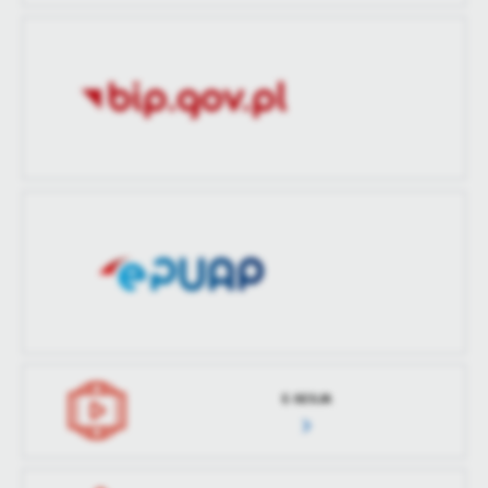
treści w postaci wiadomości, ofert, komunikatów mediów
Ostatnio
Paulina Bioch
społecznościowych.
zaktualizował
E-SESJA