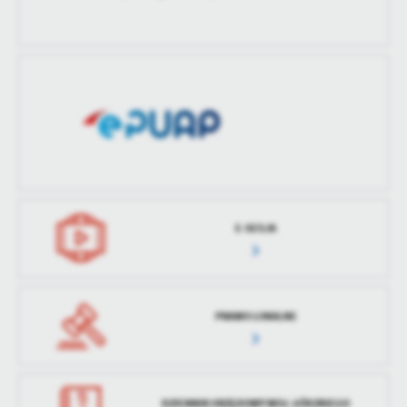
treści w postaci wiadomości, ofert, komunikatów mediów
społecznościowych.
E-SESJA
PRAWO LOKALNE
DZIENNIK URZĘDOWY WOJ. ŁÓDZKIEGO