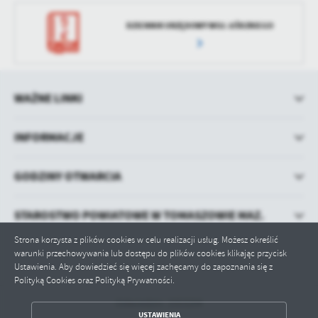
DZIENNIK URZĘDOWY WOJ. ŁÓDZKIEGO
WAŻNE LINKI
INFORMACJE
GODZINY OTWARCIA
STAROSTWO POWIATOWE W TOMASZOWIE MAZ.
Strona korzysta z plików cookies w celu realizacji usług. Możesz określić
warunki przechowywania lub dostępu do plików cookies klikając przycisk
Ustawienia. Aby dowiedzieć się więcej zachęcamy do zapoznania się z
Polityką Cookies oraz Polityką Prywatności.
Odwiedzin: 1553204
ZAPISZ WYBRANE
USTAWIENIA